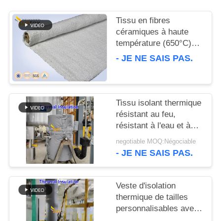
PLAN
Tissu en fibres
céramiques à haute
DU
température (650°C)
SITE
pour kit d'isolation
- JE NE SAIS PAS.
thermique
PRIVACY
POLICY
Tissu isolant thermique
résistant au feu,
résistant à l'eau et à
l'huile Tailles
negotiable MOQ:Négociable
personnalisables pour
- JE NE SAIS PAS.
couvertures et blouses
amovibles
Veste d'isolation
thermique de tailles
personnalisables avec
résistance à la