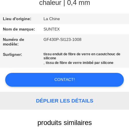
VISITE
chaleur | 0,4 mm
DE
Lieu d'origine:
La Chine
L'USINE
Nom de marque:
SUNTEX
CONTRÔLE
Numéro de
GF430P-SI123-1008
modèle:
DE
Surligner:
tissu enduit de fibre de verre en caoutchouc de
LA
silicone
,
tissu de fibre de verre imbibé par silicone
QUALITÉ
CONTACT!
NOUS
CONTACTER
DÉPLIER LES DÉTAILS
DEMANDEZ
produits similaires
UN DEVIS