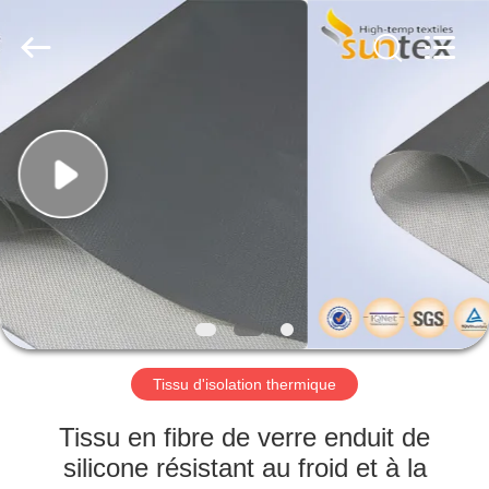
2018
-
2026
Suntex
Composite
Industrial
Co.,Ltd..
All
À
Rights
Reserved.
LA
MAISON
PRODUITS
À
PROPOS
Tissu d'isolation thermique
DE
NOUS
Tissu en fibre de verre enduit de
silicone résistant au froid et à la