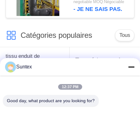
negotiable MOQ:Négociable
température de 1000°C
- JE NE SAIS PAS.
et housse d'isolation
amovible résistante à
l'eau et à l'huile
Catégories populaires
Tous
tissu enduit de
Tissu résistant au feu
silicone de fibre de
de fibre de verre
Suntex
verre
12:37 PM
Tissu à hautes
Tissu enduit de fibre
températures de fibre
de verre d'unité
Good day, what product are you looking for?
de verre
centrale
Tissu de fibre de
tissu enduit de fibre
verre de papier
de verre de ptfe
d'aluminium