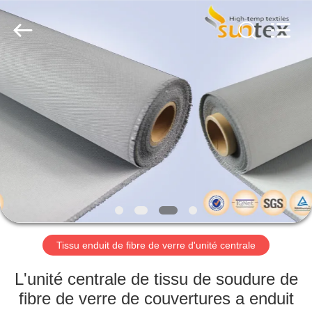
2018
-
2026
Suntex
Composite
Industrial
Co.,Ltd..
All
À
Rights
Reserved.
LA
MAISON
PRODUITS
À
PROPOS
Tissu enduit de fibre de verre d'unité centrale
DE
NOUS
L'unité centrale de tissu de soudure de
fibre de verre de couvertures a enduit