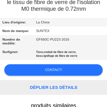
VISITE
le tissu de fibre de verre de l'isolation
M0 thermique de 0.72mm
DE
L'USINE
Lieu d'origine:
La Chine
Nom de marque:
SUNTEX
CONTRÔLE
DE
Numéro de
GF660C-PU223-2016
modèle:
LA
Surligner:
,
Tissu enduit de fibre de verre
QUALITÉ
tissu ignifuge de fibre de verre
CONTACT!
NOUS
CONTACTER
DÉPLIER LES DÉTAILS
DEMANDEZ
UN DEVIS
produits similaires