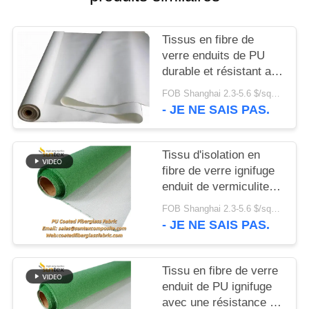
PLAN
Tissus en fibre de
DU
verre enduits de PU
durable et résistant au
SITE
feu de 0,4 mm pour
FOB Shanghai 2.3-5.6 $/sqm MOQ:500 Mètres
système de protection
- JE NE SAIS PAS.
PRIVACY
incendie, certificat M0
POLICY
Tissu d'isolation en
fibre de verre ignifuge
enduit de vermiculite
PU résistant aux
FOB Shanghai 2.3-5.6 $/sqm MOQ:20 rouleaux
hautes températures
- JE NE SAIS PAS.
Tissu en fibre de verre
enduit de PU ignifuge
avec une résistance à