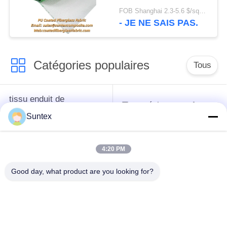
la température de
FOB Shanghai 2.3-5.6 $/sqm MOQ:20 rouleaux
550°C pour les
- JE NE SAIS PAS.
applications de
construction et de
soudage
Catégories populaires
Tous
tissu enduit de
Tissu résistant au feu
silicone de fibre de
de fibre de verre
Suntex
verre
4:20 PM
Tissu à hautes
Tissu enduit de fibre
températures de fibre
de verre d'unité
Good day, what product are you looking for?
de verre
centrale
Tissu de fibre de
tissu enduit de fibre
verre de papier
de verre de ptfe