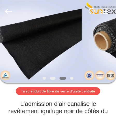
2018
-
2026
Suntex
Composite
Industrial
Co.,Ltd..
All
À
Rights
Reserved.
LA
MAISON
PRODUITS
À
PROPOS
Tissu enduit de fibre de verre d'unité centrale
DE
NOUS
L'admission d'air canalise le
revêtement ignifuge noir de côtés du