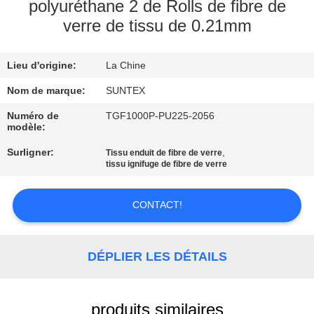
VISITE
polyuréthane 2 de Rolls de fibre de
verre de tissu de 0.21mm
DE
L'USINE
Lieu d'origine:
La Chine
Nom de marque:
SUNTEX
CONTRÔLE
DE
Numéro de
TGF1000P-PU225-2056
modèle:
LA
Surligner:
,
Tissu enduit de fibre de verre
QUALITÉ
tissu ignifuge de fibre de verre
CONTACT!
NOUS
CONTACTER
DÉPLIER LES DÉTAILS
DEMANDEZ
UN DEVIS
produits similaires