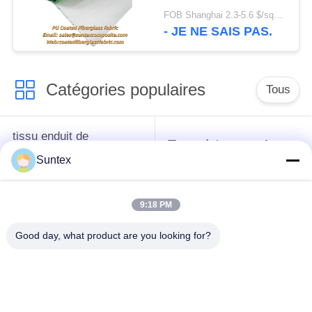
la température de
FOB Shanghai 2.3-5.6 $/sqm MOQ:20 rouleaux
550°C pour les
- JE NE SAIS PAS.
applications de
construction et de
soudage
Catégories populaires
Tous
tissu enduit de
Tissu résistant au feu
silicone de fibre de
de fibre de verre
Suntex
verre
9:18 PM
Tissu à hautes
Tissu enduit de fibre
températures de fibre
de verre d'unité
Good day, what product are you looking for?
de verre
centrale
Tissu de fibre de
tissu enduit de fibre
verre de papier
de verre de ptfe