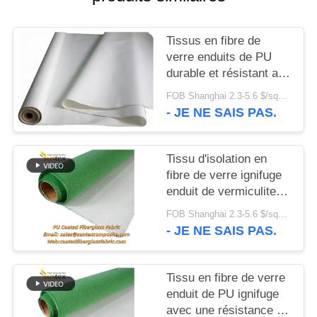
PLAN
Tissus en fibre de
DU
verre enduits de PU
durable et résistant au
SITE
feu de 0,4 mm pour
FOB Shanghai 2.3-5.6 $/sqm MOQ:500 Mètres
système de protection
- JE NE SAIS PAS.
PRIVACY
incendie, certificat M0
POLICY
Tissu d'isolation en
fibre de verre ignifuge
enduit de vermiculite
PU résistant aux
FOB Shanghai 2.3-5.6 $/sqm MOQ:20 rouleaux
hautes températures
- JE NE SAIS PAS.
Tissu en fibre de verre
enduit de PU ignifuge
avec une résistance à