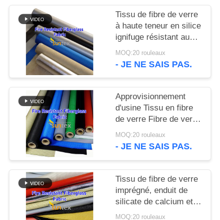
Tissu de fibre de verre
PLAN
à haute teneur en silice
DU
ignifuge résistant aux
hautes températures
SITE
MOQ:20 rouleaux
- JE NE SAIS PAS.
PRIVACY
Approvisionnement
POLICY
d'usine Tissu en fibre
de verre Fibre de verre
Tissu en fibre de verre
MOQ:20 rouleaux
- JE NE SAIS PAS.
Tissu de fibre de verre
imprégné, enduit de
silicate de calcium et
de caoutchouc de
MOQ:20 rouleaux