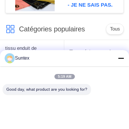
silicone ignifuges
- JE NE SAIS PAS.
Catégories populaires
Tous
tissu enduit de
Tissu résistant au feu
silicone de fibre de
de fibre de verre
Suntex
verre
5:19 AM
Tissu à hautes
Tissu enduit de fibre
températures de fibre
de verre d'unité
Good day, what product are you looking for?
de verre
centrale
Tissu de fibre de
tissu enduit de fibre
verre de papier
de verre de ptfe
d'aluminium