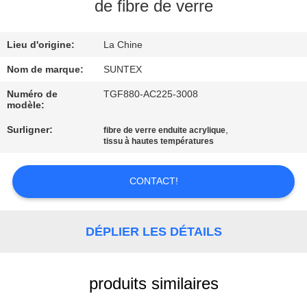
VISITE
de fibre de verre
DE
Lieu d'origine:
La Chine
L'USINE
Nom de marque:
SUNTEX
CONTRÔLE
Numéro de
TGF880-AC225-3008
modèle:
DE
Surligner:
,
fibre de verre enduite acrylique
LA
tissu à hautes températures
QUALITÉ
CONTACT!
NOUS
CONTACTER
DÉPLIER LES DÉTAILS
DEMANDEZ
produits similaires
UN DEVIS