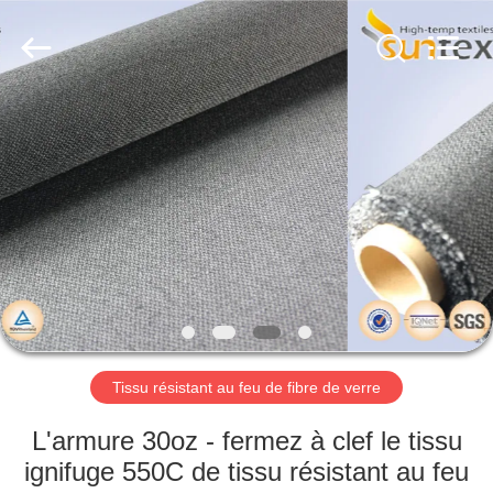
2018
-
2026
Suntex
Composite
Industrial
Co.,Ltd..
All
À
Rights
Reserved.
LA
MAISON
PRODUITS
À
PROPOS
Tissu résistant au feu de fibre de verre
DE
NOUS
L'armure 30oz - fermez à clef le tissu
ignifuge 550C de tissu résistant au feu