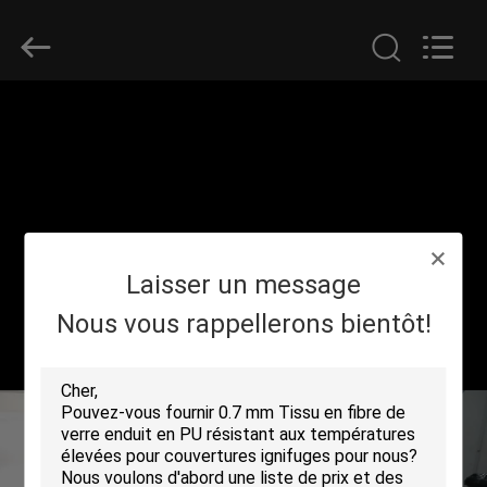
2018
-
2026
Suntex
Composite
Industrial
Co.,Ltd..
All
À
Rights
Reserved.
LA
MAISON
PRODUITS
Laisser un message
À
Nous vous rappellerons bientôt!
PROPOS
DE
NOUS