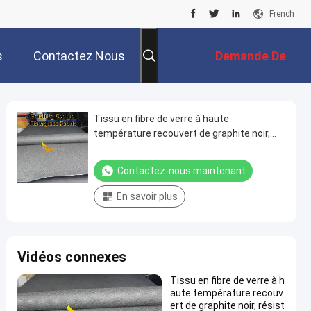
French
s
Contactez Nous
Demande De
Soumission
Tissu en fibre de verre à haute
température recouvert de graphite noir,
résistant aux températures de 750 °C et
aux abrasions
Contactez-nous maintenant
En savoir plus
Vidéos connexes
Tissu en fibre de verre à h
aute température recouv
ert de graphite noir, résist