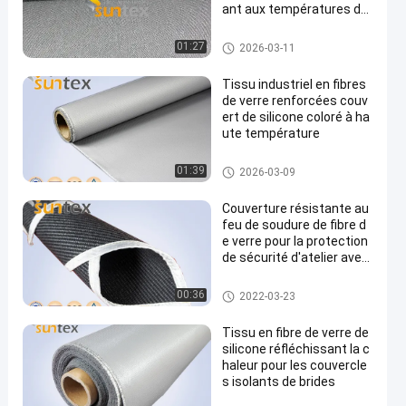
ant aux températures de
750 °C et aux abrasions
Tissu à hautes températures
01:27
2026-03-11
de fibre de verre
Tissu industriel en fibres
de verre renforcées couv
ert de silicone coloré à ha
ute température
tissu enduit de silicone de fibr
01:39
2026-03-09
e de verre
Couverture résistante au
feu de soudure de fibre d
e verre pour la protection
de sécurité d'atelier avec
profondément 0.8mm 1.0
mm 1.5mm
petit pain de couverture de sou
00:36
2022-03-23
dure
Tissu en fibre de verre de
silicone réfléchissant la c
haleur pour les couvercle
s isolants de brides