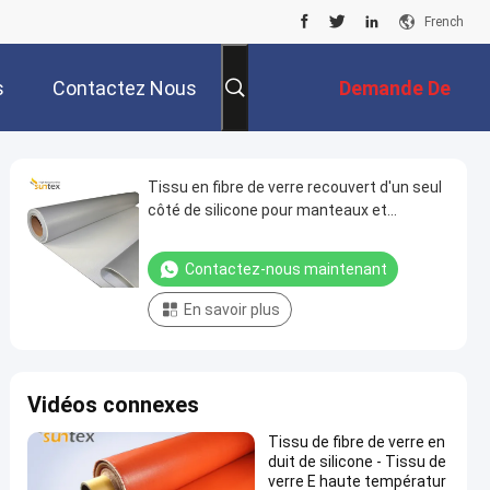
French
s
Contactez Nous
Demande De
Soumission
Tissu en fibre de verre recouvert d'un seul
côté de silicone pour manteaux et
couvertures isolants thermiques
amovibles
Contactez-nous maintenant
En savoir plus
Vidéos connexes
Tissu de fibre de verre en
duit de silicone - Tissu de
verre E haute températur