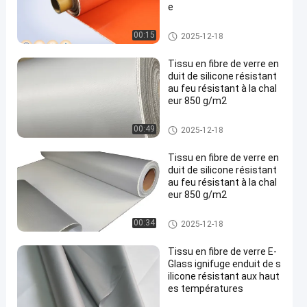
e
tissu enduit de silicone de fibr
00:15
2025-12-18
e de verre
Tissu en fibre de verre en
duit de silicone résistant
au feu résistant à la chal
eur 850 g/m2
tissu enduit de silicone de fibr
00:49
2025-12-18
e de verre
Tissu en fibre de verre en
duit de silicone résistant
au feu résistant à la chal
eur 850 g/m2
tissu enduit de silicone de fibr
00:34
2025-12-18
e de verre
Tissu en fibre de verre E-
Glass ignifuge enduit de s
ilicone résistant aux haut
es températures