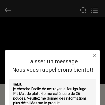
2018
-
2026
Suntex
Composite
Industrial
Co.,Ltd..
All
À
Rights
Reserved.
LA
MAISON
PRODUITS
Laisser un message
À
Nous vous rappellerons bientôt!
PROPOS
DE
NOUS