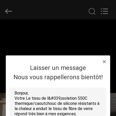
2018
-
2026
Suntex
Composite
Industrial
Co.,Ltd..
All
À
Rights
Reserved.
LA
MAISON
PRODUITS
Laisser un message
À
Nous vous rappellerons bientôt!
PROPOS
DE
NOUS