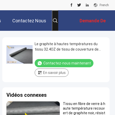
French
s
Contactez Nous
Demande De
Soumission
Le graphite à hautes températures du
tissu 32.4OZ de tissu de couverture de
protection contre la chaleur a enduit le
tissu de sécurité
Contactez-nous maintenant
En savoir plus
Vidéos connexes
Tissu en fibre de verre à h
aute température recouv
ert de graphite noir, résist