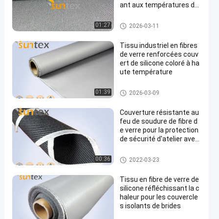
ant aux températures de
750 °C et aux abrasions
Tissu à hautes températures
01:27
2026-03-11
de fibre de verre
Tissu industriel en fibres
de verre renforcées couv
ert de silicone coloré à ha
ute température
tissu enduit de silicone de fibr
01:39
2026-03-09
e de verre
Couverture résistante au
feu de soudure de fibre d
e verre pour la protection
de sécurité d'atelier avec
profondément 0.8mm 1.0
mm 1.5mm
petit pain de couverture de sou
00:36
2022-03-23
dure
Tissu en fibre de verre de
silicone réfléchissant la c
haleur pour les couvercle
s isolants de brides