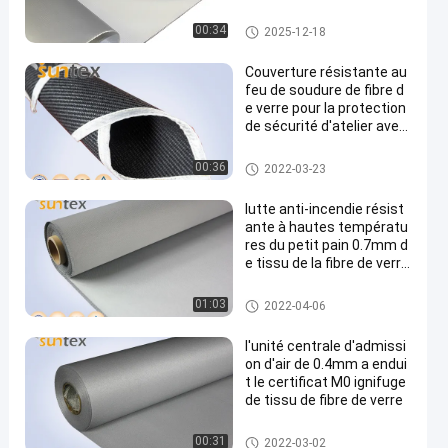
tissu enduit de silicone de fibr
00:34
2025-12-18
e de verre
Couverture résistante au
feu de soudure de fibre d
e verre pour la protection
de sécurité d'atelier avec
profondément 0.8mm 1.0
mm 1.5mm
petit pain de couverture de sou
00:36
2022-03-23
dure
lutte anti-incendie résist
ante à hautes températu
res du petit pain 0.7mm d
e tissu de la fibre de verre
550C enduite par unité ce
ntrale
petit pain de couverture de sou
01:03
2022-04-06
dure
l'unité centrale d'admissi
on d'air de 0.4mm a endui
t le certificat M0 ignifuge
de tissu de fibre de verre
Tissu enduit de fibre de verre
00:31
2022-03-02