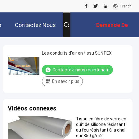
French
s
Contactez Nous
Demande De
Soumission
Les conduits d'air en tissu SUNTEX
Contactez-nous maintenant
En savoir plus
Vidéos connexes
Tissu en fibre de verre en
duit de silicone résistant
au feu résistant à la chal
eur 850 g/m2