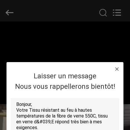
2018
-
2026
Suntex
Composite
Industrial
Co.,Ltd..
All
À
Rights
Reserved.
LA
MAISON
PRODUITS
Laisser un message
À
Nous vous rappellerons bientôt!
PROPOS
DE
NOUS